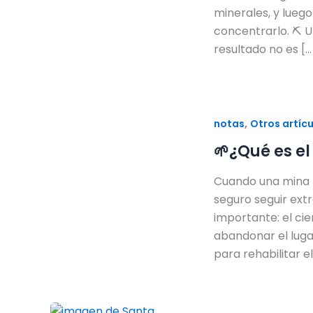
minerales, y lueg
concentrarlo. ⛏️ U
resultado no es […
,
notas
Otros artíc
🌱¿Qué es el
Cuando una mina te
seguro seguir ex
importante: el cie
abandonar el lugar
para rehabilitar e