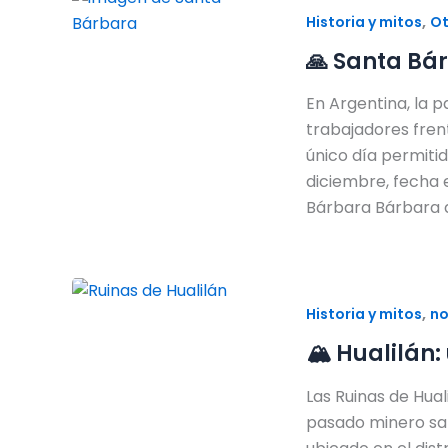
,
Historia y mitos
Ot
🙏 Santa Bá
En Argentina, la 
trabajadores frent
único día permitid
diciembre, fecha e
Bárbara Bárbara 
,
Historia y mitos
no
🏔️ Hualilán
Las Ruinas de Hua
pasado minero san