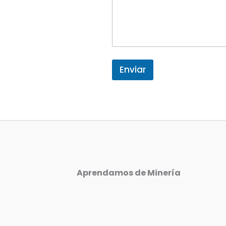
a
i
l
Enviar
Aprendamos de Minería