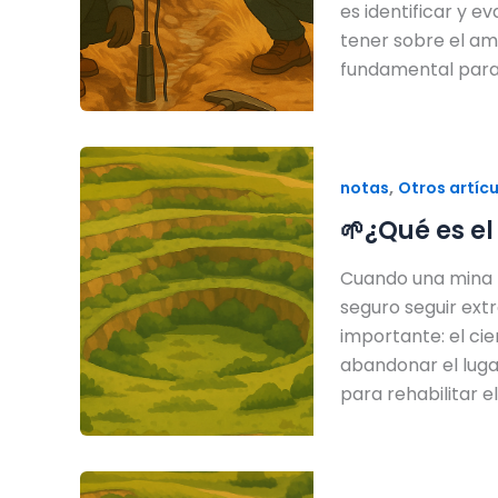
es identificar y e
tener sobre el am
fundamental para 
,
notas
Otros artíc
🌱¿Qué es el
Cuando una mina te
seguro seguir ex
importante: el cie
abandonar el lugar
para rehabilitar e