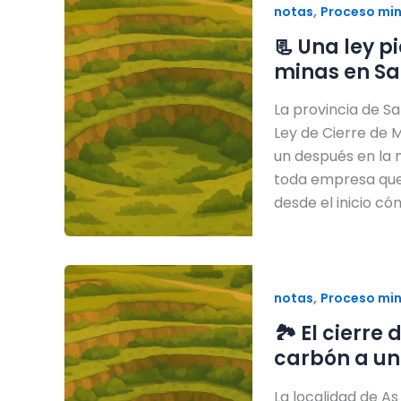
,
notas
Proceso mi
📃 Una ley p
minas en Sa
La provincia de S
Ley de Cierre de 
un después en la 
toda empresa que 
desde el inicio c
,
notas
Proceso mi
🏞️ El cierr
carbón a un
La localidad de A