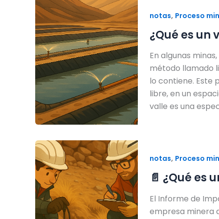
,
notas
Proceso mi
¿Qué es un v
En algunas minas, 
método llamado lix
lo contiene. Este 
libre, en un espac
valle es una espe
,
notas
Proceso mi
📄 ¿Qué es 
El Informe de Imp
empresa minera de