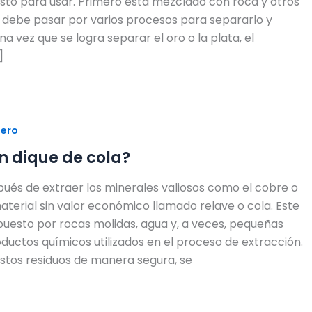
listo para usar. Primero está mezclado con roca y otros
o debe pasar por varios procesos para separarlo y
na vez que se logra separar el oro o la plata, el
]
nero
n dique de cola?
spués de extraer los minerales valiosos como el cobre o
aterial sin valor económico llamado relave o cola. Este
uesto por rocas molidas, agua y, a veces, pequeñas
ductos químicos utilizados en el proceso de extracción.
stos residuos de manera segura, se