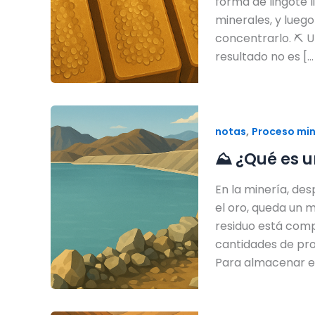
forma de lingote 
minerales, y lueg
concentrarlo. ⛏️ U
resultado no es […
,
notas
Proceso mi
⛰️ ¿Qué es u
En la minería, de
el oro, queda un m
residuo está comp
cantidades de pro
Para almacenar e