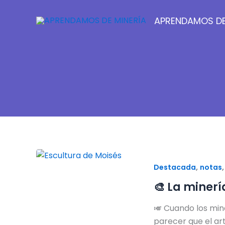
Ir
al
APRENDAMOS DE
contenido
,
Destacada
notas
🎨 La minerí
🎺 Cuando los min
parecer que el ar