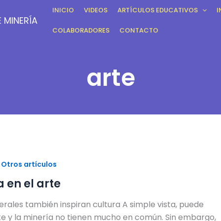
INICIO
VIDEOS
ARTÍCULOS EDUCATIVOS
I
 MINERÍA
COLABORADORES
CONTACTO
arte
,
Otros artículos
a en el arte
erales también inspiran cultura A simple vista, puede
te y la minería no tienen mucho en común. Sin embargo,