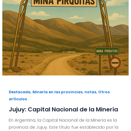
,
,
,
Destacada
Minería en las provincias
notas
Otros
artículos
Jujuy: Capital Nacional de la Minería
En Argentina, la Capital Nacional de la Minería es la
provincia de Jujuy. Este título fue establecido por la