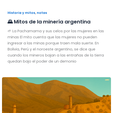
,
Historia y mitos
notas
🌄 Mitos de la minería argentina
🌱 La Pachamama y sus celos por las mujeres en las
minas El mito cuenta que las mujeres no pueden
ingresar a las minas porque traen mala suerte. En
Bolivia, Perú y el noroeste argentino, se dice que
cuando los mineros bajan a las entrañas de la tierra
quedan bajo el poder de un demonio